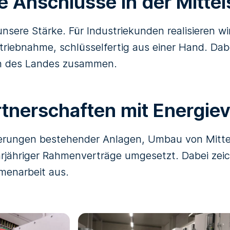
ge Anschlüsse in der Mitt
nsere Stärke. Für Industriekunden realisieren w
triebnahme, schlüsselfertig aus einer Hand. Dab
rn des Landes zusammen.
rtnerschaften mit Energie
ierungen bestehender Anlagen, Umbau von Mitte
rjähriger Rahmenverträge umgesetzt. Dabei zeich
menarbeit aus.