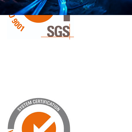
ISO 9001
référentiel international définissant les
exigences pour la mise en place d'un
Système de Management de la Qualité
(SMQ)