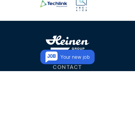
Your new job
CONTACT
Let us take care of your
next challenge
TÉLÉPHONE
+32 87 59 10 10
E-MAIL
INFO@HEINEN.EU
ADRESSE
Aachener Straße 189