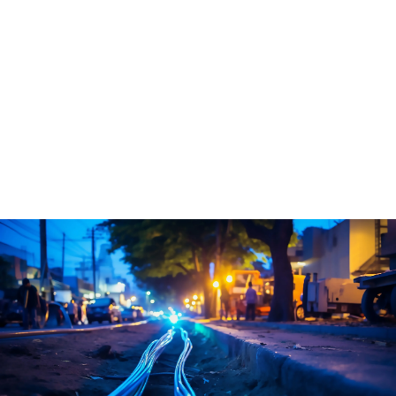
Agréation pour travaux publics:
8:P2 7:P1 6:P3 6:S1 2:F 2:F2 1:S2 1:S3 1:S4 1:C6
1:D20 1:D7
Agréations cableworks srl
Agréation pour travaux publics:
6:P2 4:P1 4:P3 4:S1 1:C6 1:E 1:E1 1:H
Please choose: