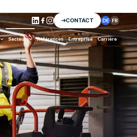
CONTACT
DE
FR
s
Secteurs
Références
Entreprise
Carrière