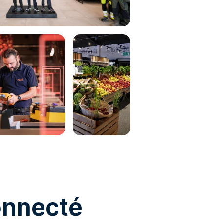
onnecté